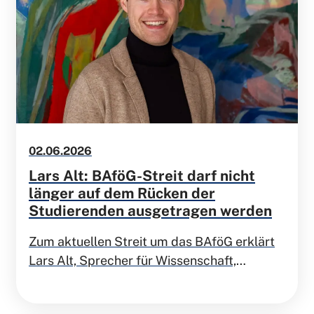
Wirtschaftsfachausschusses der FDP
Niedersachsen) über günstigere Wege zu
mehr Wohnraum gesprochen. Unter dem
Titel „Vom Traum zum Versprechen:
Maßnahmen für günstigeres Bauen und
Wohnen wird klar: Wohnen darf nicht zur
Frage des Elternhauses werden, sondern
muss wieder Teil eines echten
02.06.2026
Aufstiegsversprechens sein.
Lars Alt: BAföG-Streit darf nicht
länger auf dem Rücken der
Studierenden ausgetragen werden
Zum aktuellen Streit um das BAföG erklärt
Lars Alt, Sprecher für Wissenschaft,
Forschung und Hochschule der FDP
Niedersachsen: