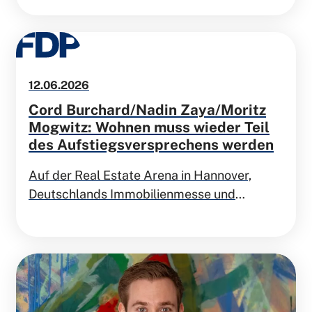
Dr. Gero Hocker:
12.06.2026
Cord Burchard/Nadin Zaya/Moritz
Mogwitz: Wohnen muss wieder Teil
des Aufstiegsversprechens werden
Auf der Real Estate Arena in Hannover,
Deutschlands Immobilienmesse und
Zukunftskonferenz für Bau- und
Immobilienwirtschaft, haben Nadin Zaya
(Mitglied des Präsidiums der FDP), Cord
Burchard (Generalsekretär der FDP
Niedersachsen) und Moritz Mogwitz
(Vorsitzender des