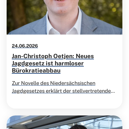
24.06.2026
Jan-Christoph Oetjen: Neues
Jagdgesetz ist harmloser
Bürokratieabbau
Zur Novelle des Niedersächsischen
Jagdgesetzes erklärt der stellvertretende
Landesvorsitzende der FDP Niedersachsen
und agrarpolitische Sprecher der FDP im
Europäischen Parlament Jan-Christoph
Oetjen MdEP: