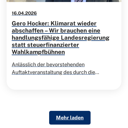
16.04.2026
Gero Hocker: Klimarat wieder
abschaffen – Wir brauchen eine
handlungsfähige Landesregierung
statt steuerfinanzierter
Wahlkampfbühnen
Anlässlich der bevorstehenden
Auftaktveranstaltung des durch die
niedersächsische Landesregierung
eingesetzten Klimarates äußert sich der
Landesvorsitzende der FDP Niedersachsen,
Gero Hocker:
Mehr laden